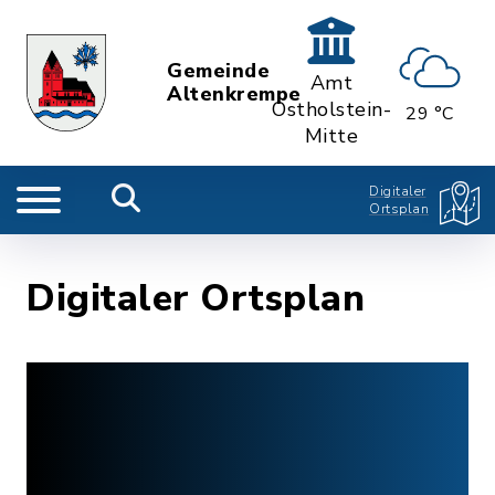
Gemeinde
Amt
Altenkrempe
Ostholstein-
29 °C
Mitte
Digitaler
Ortsplan
Digitaler Ortsplan