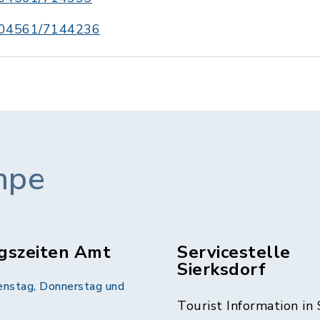
04561/7144236
mpe
gszeiten Amt
Servicestelle
Sierksdorf
enstag, Donnerstag und
Tourist Information in 