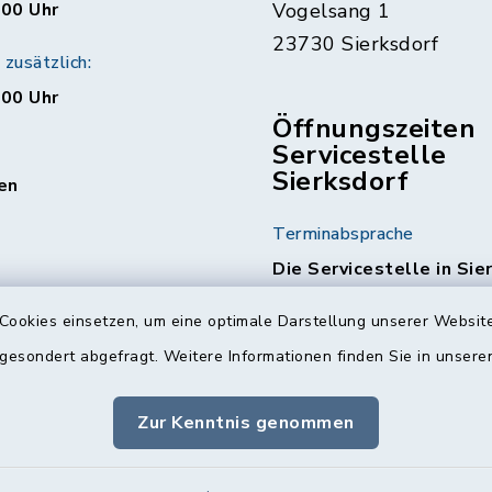
:00 Uhr
Vogelsang 1
23730 Sierksdorf
zusätzlich:
:00 Uhr
Öffnungszeiten
Servicestelle
Sierksdorf
en
Terminabsprache
Die Servicestelle in Sie
am 1. & 3. Mittwoch jed
geöffnet.
Hierzu ist ein
Cookies einsetzen, um eine optimale Darstellung unserer Website
Terminabsprache erforde
 gesondert abgefragt. Weitere Informationen finden Sie in unser
Die Kontaktdaten finde
Zur Kenntnis genommen
Nächste Termine:
04.03.2026