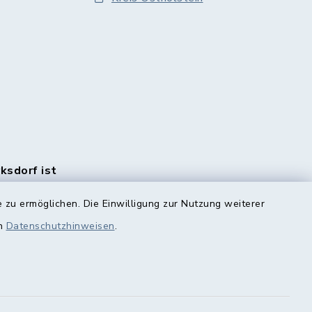
rksdorf ist
en Monats
e
 zu ermöglichen. Die Einwilligung zur Nutzung weiterer
rlich.
en
Datenschutzhinweisen
.
n Sie
HIER!