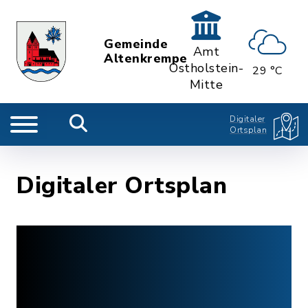
Gemeinde
Amt
Altenkrempe
Ostholstein-
29 °C
Mitte
Digitaler
Ortsplan
Digitaler Ortsplan