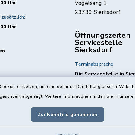
:00 Uhr
Vogelsang 1
23730 Sierksdorf
zusätzlich:
:00 Uhr
Öffnungszeiten
Servicestelle
Sierksdorf
en
Terminabsprache
Die Servicestelle in Sie
am 1. & 3. Mittwoch jed
Cookies einsetzen, um eine optimale Darstellung unserer Website
geöffnet.
Hierzu ist ein
Terminabsprache erforde
 gesondert abgefragt. Weitere Informationen finden Sie in unser
Die Kontaktdaten finde
Zur Kenntnis genommen
Nächste Termine:
04.03.2026
Impressum