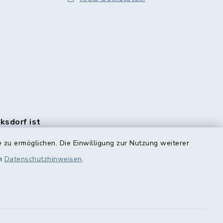
rksdorf ist
en Monats
 zu ermöglichen. Die Einwilligung zur Nutzung weiterer
e
rlich.
en
Datenschutzhinweisen
.
n Sie
HIER!