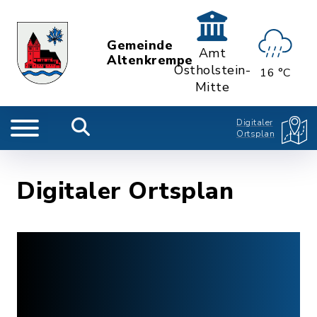
Gemeinde
Amt
Altenkrempe
Ostholstein-
16 °C
Mitte
Digitaler
Ortsplan
Digitaler Ortsplan