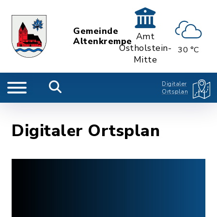
Gemeinde
Amt
Altenkrempe
Ostholstein-
30 °C
Mitte
Digitaler
Ortsplan
Digitaler Ortsplan