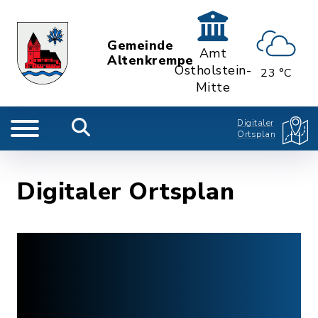
Gemeinde
Amt
Altenkrempe
Ostholstein-
23 °C
Mitte
Digitaler
Ortsplan
Digitaler Ortsplan