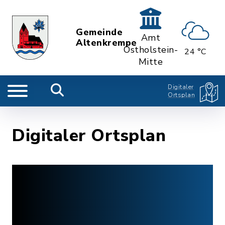
Gemeinde
Amt
Altenkrempe
Ostholstein-
24 °C
Mitte
Digitaler
Ortsplan
Digitaler Ortsplan