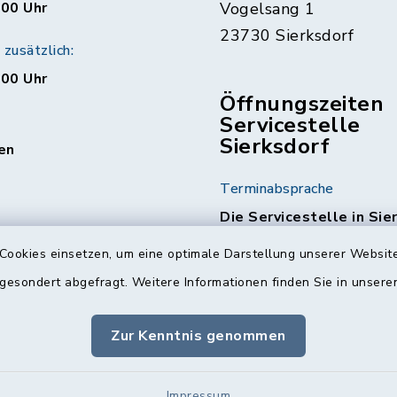
:00 Uhr
Vogelsang 1
23730 Sierksdorf
zusätzlich:
:00 Uhr
Öffnungszeiten
Servicestelle
Sierksdorf
en
Terminabsprache
Die Servicestelle in Sie
am 1. & 3. Mittwoch jed
Cookies einsetzen, um eine optimale Darstellung unserer Website
geöffnet.
Hierzu ist ein
Terminabsprache erforde
 gesondert abgefragt. Weitere Informationen finden Sie in unser
Die Kontaktdaten finde
Zur Kenntnis genommen
Nächste Termine:
04.03.2026
Impressum