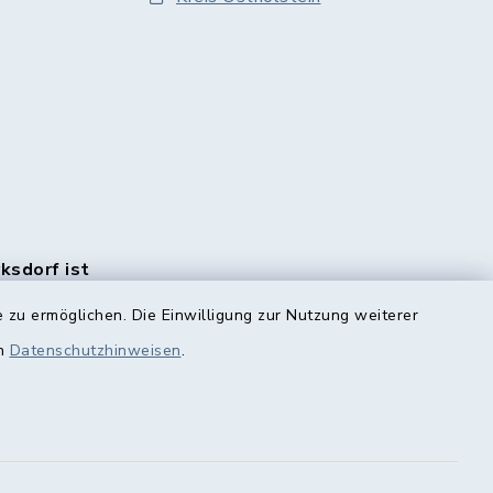
rksdorf ist
en Monats
 zu ermöglichen. Die Einwilligung zur Nutzung weiterer
e
rlich.
en
Datenschutzhinweisen
.
n Sie
HIER!