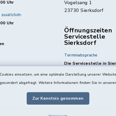
:00 Uhr
Vogelsang 1
23730 Sierksdorf
zusätzlich:
:00 Uhr
Öffnungszeiten
Servicestelle
Sierksdorf
en
Terminabsprache
Die Servicestelle in Sie
am 1. & 3. Mittwoch jed
Cookies einsetzen, um eine optimale Darstellung unserer Website
geöffnet.
Hierzu ist ein
Terminabsprache erforde
 gesondert abgefragt. Weitere Informationen finden Sie in unser
Die Kontaktdaten finde
Zur Kenntnis genommen
Nächste Termine:
04.03.2026
Impressum