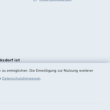
rksdorf ist
en Monats
 zu ermöglichen. Die Einwilligung zur Nutzung weiterer
e
rlich.
en
Datenschutzhinweisen
.
n Sie
HIER!