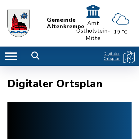
Gemeinde
Amt
Altenkrempe
Ostholstein-
19 °C
Mitte
Digitaler
Ortsplan
Digitaler Ortsplan