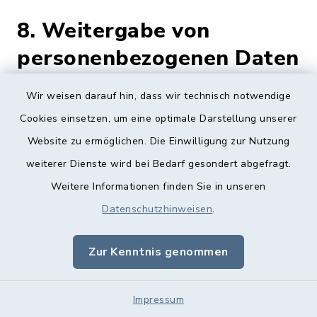
8. Weitergabe von
personenbezogenen Daten
Wir weisen darauf hin, dass wir technisch notwendige
Dieser Hinweis gilt für alle durch
Cookies einsetzen, um eine optimale Darstellung unserer
Auftragsverarbeitung angebundenen Dienste
Website zu ermöglichen. Die Einwilligung zur Nutzung
oder Möglichkeiten der Einbindung
weiterer Dienste wird bei Bedarf gesondert abgefragt.
optionaler Module. Eine gesonderte
Weitere Informationen finden Sie in unseren
Einwilligung wird, sofern eine solche
Datenschutzhinweisen
.
erforderlich ist, eingeholt.
Zur Kenntnis genommen
Eine Übermittlung Ihrer Daten an Dritte zu
anderen als den im Folgenden aufgeführten
Zwecken findet nicht statt.
Impressum