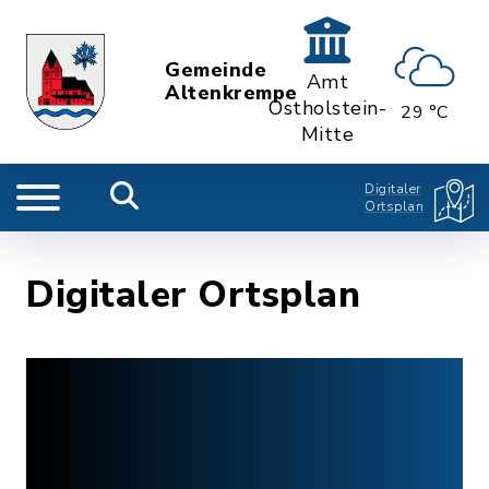
Gemeinde
Amt
Altenkrempe
Ostholstein-
29 °C
Mitte
Digitaler
Ortsplan
Digitaler Ortsplan