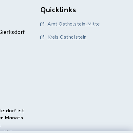
Quicklinks
Amt Ostholstein-Mitte
Sierksdorf
Kreis Ostholstein
rksdorf ist
en Monats
e
rlich.