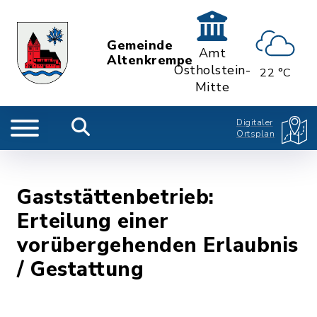
Gemeinde
Amt
Altenkrempe
Ostholstein-
22 °C
Mitte
Digitaler
Ortsplan
Gaststättenbetrieb:
Erteilung einer
vorübergehenden Erlaubnis
/ Gestattung