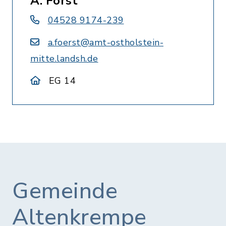
A. Först
04528 9174-239
a.foerst@amt-ostholstein-
mitte.landsh.de
EG 14
Gemeinde
Altenkrempe