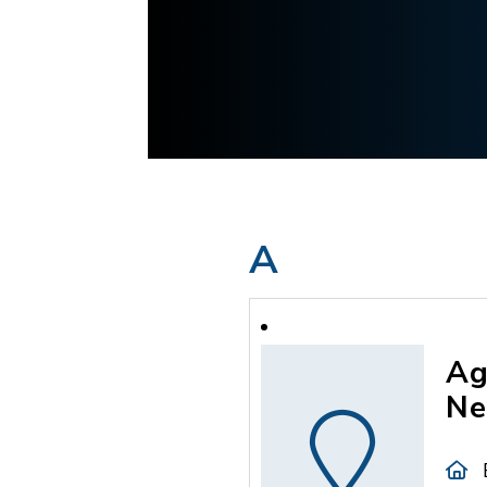
A
Ag
Ne