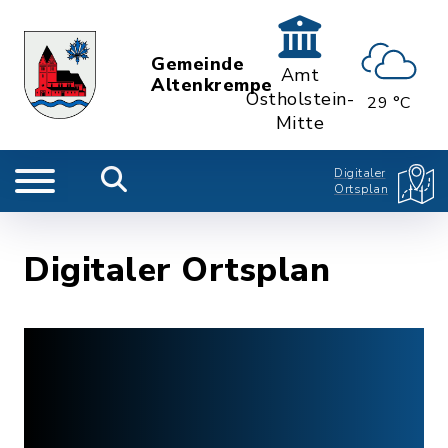
Gemeinde
Amt
Altenkrempe
Ostholstein-
29 °C
Mitte
Digitaler
Ortsplan
Digitaler Ortsplan