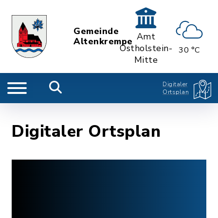
Gemeinde
Amt
Altenkrempe
Ostholstein-
30 °C
Mitte
Digitaler
Ortsplan
Digitaler Ortsplan