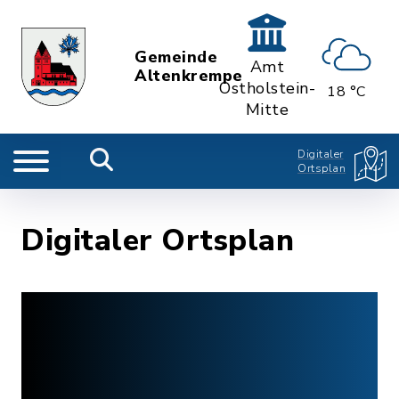
Gemeinde
Amt
Altenkrempe
Ostholstein-
18 °C
Mitte
Digitaler
Ortsplan
Digitaler Ortsplan